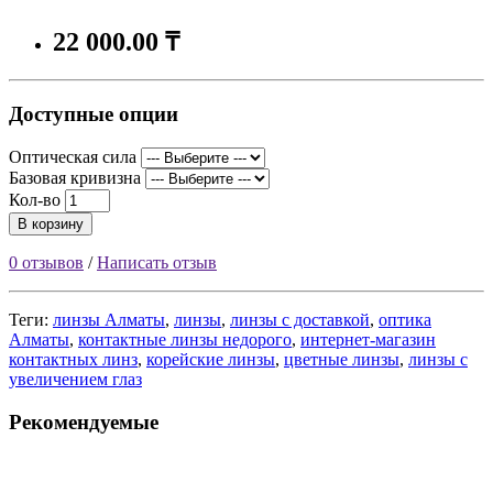
22 000.00 ₸
Доступные опции
Оптическая сила
Базовая кривизна
Кол-во
В корзину
0 отзывов
/
Написать отзыв
Теги:
линзы Алматы
,
линзы
,
линзы с доставкой
,
оптика
Алматы
,
контактные линзы недорого
,
интернет-магазин
контактных линз
,
корейские линзы
,
цветные линзы
,
линзы с
увеличением глаз
Рекомендуемые