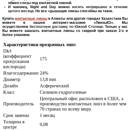
обмен слезы под контактной линзой.
И наконец, Night and Day можно
носить неприрывно в течение
целого месяца.
Не все «дышащие линзы способны на такое.
Купить
контактные линзы
в Алматы или других городах Казахстана Вы
можете в нашем интернет-магазине «ЛинзыКЗ». Мы
осуществляем
бесплатную доставку по Южной Столице.
Только у нас
Вы можете заказать контактные линзы со скидкой при заказе 2-х и
более упаковок.
Характеристики прозрачных линз
Dk/t
(коэффициент
175
пропускания
кислорода)
Влагосодержание
24%
Диаметр
13,8 mm
Дизайн
Асферический
Класс
Силикон-гидрогелевые
Центральный офис расположен в США, а
Производитель
производство контактных линз в более чем
70 странах по всему миру.
Срок замены
1 месяц
Толщина в
0,08
центре