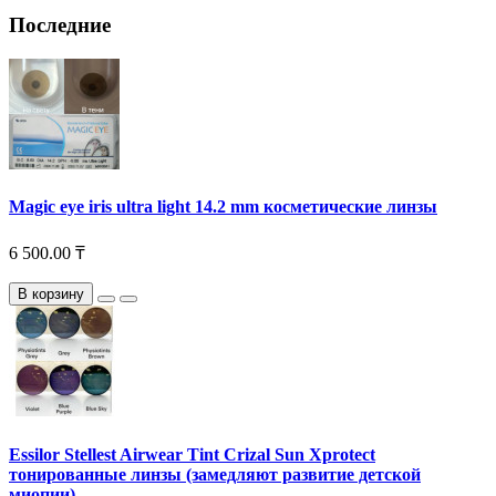
Последние
Magic eye iris ultra light 14.2 mm косметические линзы
6 500.00 ₸
В корзину
Essilor Stellest Airwear Tint Crizal Sun Xprotect
тонированные линзы (замедляют развитие детской
миопии)