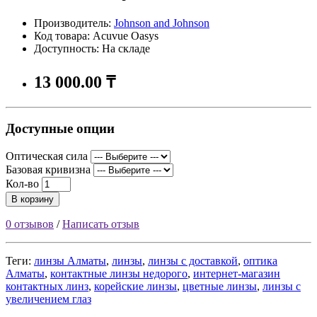
Производитель:
Johnson and Johnson
Код товара: Acuvue Oasys
Доступность: На складе
13 000.00 ₸
Доступные опции
Оптическая сила
Базовая кривизна
Кол-во
В корзину
0 отзывов
/
Написать отзыв
Теги:
линзы Алматы
,
линзы
,
линзы с доставкой
,
оптика
Алматы
,
контактные линзы недорого
,
интернет-магазин
контактных линз
,
корейские линзы
,
цветные линзы
,
линзы с
увеличением глаз