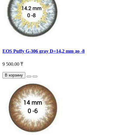
EOS Puffy G-306 gray D=14,2 mm до -8
9 500.00 ₸
В корзину