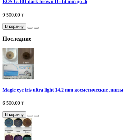
EOS G-101 dark brown D=14 mm до -6
9 500.00 ₸
В корзину
Последние
Magic eye iris ultra light 14.2 mm косметические линзы
6 500.00 ₸
В корзину