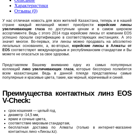
Описание
Характеристики
Отзывы (0)
У нас отличная новость для всех жителей Казахстана, теперь и в нашей
стране каждый желающий может приобрести
корейские линзы
увеличивающие глаза
по доступным ценам и в самом широком
ассортименте. Ведь с этого 2014 года корейские линзы от компании EOS
успешно прошли сертификацию в соответствующих инстанциях. А это
значит многое. Во-первых, эти линзы можно продавать на абсолютно
легальных основаниях, а, во-вторых,
корейские линзы в Алматы от
EOS
соответствуют международным и республиканским стандартам и Вы
можете не опасаться за свое здоровье.
Представляем Вашему вниманию одну из самых популярных
коллекций
линз увеличивающих глаза
, которые бесспорно полюбятся
всем казахстанцам. Ведь в данной плеяде представлены самые
популярные и красивые цвета, такие, как черный, коричневый и синий.
Преимущества контактных линз EOS
V-Check:
срок ношения — целый год,
диаметр -14,5 мм,
яркие и сочные цвета,
соответствие мировым стандартам,
бесплатная доставка по Алматы (только в интернет-магазине
контактных линз «Линзы.kz).