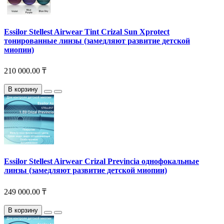
Essilor Stellest Airwear Tint Crizal Sun Xprotect
тонированные линзы (замедляют развитие детской
миопии)
210 000.00 ₸
В корзину
Essilor Stellest Airwear Crizal Previncia однофокальные
линзы (замедляют развитие детской миопии)
249 000.00 ₸
В корзину