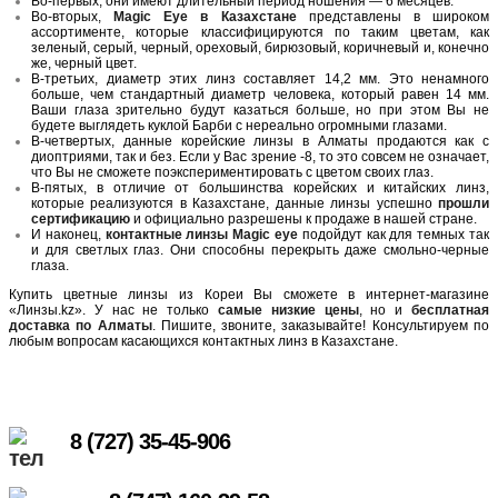
Во-первых, они имеют длительный период ношения — 6 месяцев.
Во-вторых,
Magic Eye в Казахстане
представлены в широком
ассортименте, которые классифицируются по таким цветам, как
зеленый, серый, черный, ореховый, бирюзовый, коричневый и, конечно
же, черный цвет.
В-третьих, диаметр этих линз составляет 14,2 мм. Это ненамного
больше, чем стандартный диаметр человека, который равен 14 мм.
Ваши глаза зрительно будут казаться больше, но при этом Вы не
будете выглядеть куклой Барби с нереально огромными глазами.
В-четвертых, данные корейские линзы в Алматы продаются как с
диоптриями, так и без. Если у Вас зрение -8, то это совсем не означает,
что Вы не сможете поэкспериментировать с цветом своих глаз.
В-пятых, в отличие от большинства корейских и китайских линз,
которые реализуются в Казахстане, данные линзы успешно
прошли
сертификацию
и официально разрешены к продаже в нашей стране.
И наконец,
контактные линзы Magic eye
подойдут как для темных так
и для светлых глаз. Они способны перекрыть даже смольно-черные
глаза.
Купить цветные линзы из Кореи Вы сможете в интернет-магазине
«Линзы.kz». У нас не только
самые низкие цены
, но и
бесплатная
доставка по Алматы
. Пишите, звоните, заказывайте! Консультируем по
любым вопросам касающихся контактных линз в Казахстане.
8 (727) 35-45-906