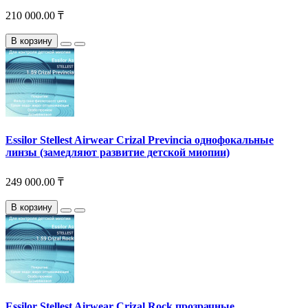
210 000.00 ₸
В корзину
Essilor Stellest Airwear Crizal Previncia однофокальные
линзы (замедляют развитие детской миопии)
249 000.00 ₸
В корзину
Essilor Stellest Airwear Crizal Rock прозрачные